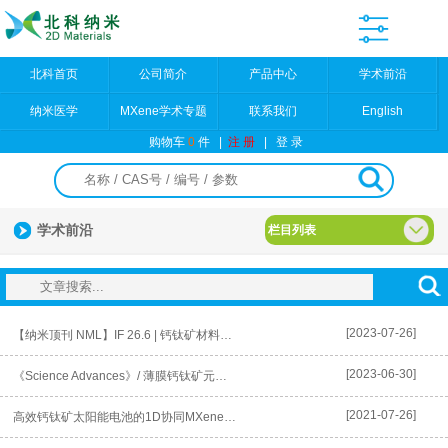
北科首页
公司简介
产品中心
学术前沿
纳米医学
MXene学术专题
联系我们
English
购物车
0
件
|
注 册
|
登 录
学术前沿
栏目列表
[2023-07-26]
【纳米顶刊 NML】IF 26.6 | 钙钛矿材料的应用进展
[2023-06-30]
《Science Advances》/ 薄膜钙钛矿元腔的手性电致发...
[2021-07-26]
高效钙钛矿太阳能电池的1D协同MXene纳米管混合物