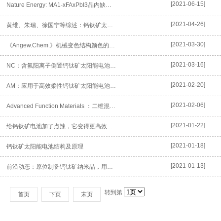
[2021-06-15]
Nature Energy: MA1-xFAxPbI3晶内缺陷对太...
[2021-04-26]
黄维、朱瑞、徐国宁等综述：钙钛矿太阳能电池面向空间应用的研究进展
[2021-03-30]
《Angew.Chem.》机械变色结构颜色的钙钛矿纳米片水凝胶
[2021-03-16]
NC：含氟阳离子倒置钙钛矿太阳能电池，效率超 21％，高湿度稳定性
[2021-02-20]
AM：应用于高效柔性钙钛矿太阳能电池的低温沉积TiO2纳米柱
[2021-02-06]
Advanced Function Materials ：二维混合...
[2021-01-22]
给钙钛矿电池加了点辣，它变得更高效了 | Joule
[2021-01-18]
钙钛矿太阳能电池结构及原理
[2021-01-13]
前沿动态：原位制备钙钛矿纳米晶，用于深蓝色LED
转到第
首页
下页
末页